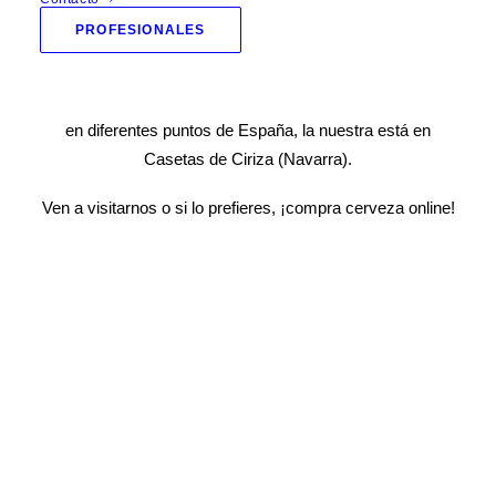
ofertas
.
PROFESIONALES
Amplia gama de cerveza online y también contamos con
diferentes tiendas presenciales con la marca Beemarket
en diferentes puntos de España, la nuestra está en
Casetas de Ciriza
(Navarra).
Ven a visitarnos o si lo prefieres, ¡compra cerveza online!