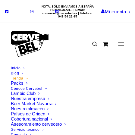
NOTA: SÓLO ENVIAMOS A ESPAÑA
PENINSULAR... | Email:
Mi cuenta
comercial@cervebel.es
| Teléfono:
948 54 22 65
Inicio
Comprar cerveza
Blog
Tienda
Packs
online
Conoce Cervebel
Lambic Club
Nuestra empresa
Encontrarás más de 200
Beer Market Navarra
Nuestro almacén
cervezas en nuestra tienda
Países de Origen
online
Cobertura nacional
Asesoramiento cervecero
Servicio técnico
Compra cerveza online con las mejores
promociones
y
Contacto