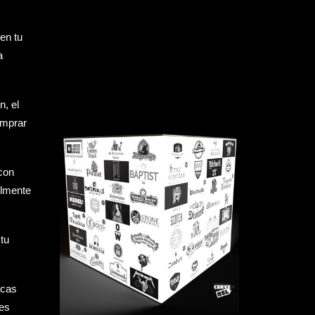
en tu
a
n, el
omprar
con
ilmente
tu
rcas
les