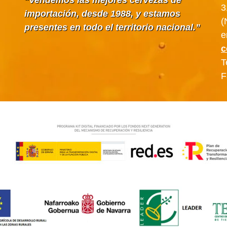
Vendemos las mejores cervezas de
3
importación, desde 1988, y estamos
(
presentes en todo el territorio nacional.
e
c
T
F