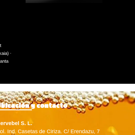
t
kaia)
·
anta
bicación y contacto
ervebel S. L.
ol. Ind. Casetas de Ciriza. C/ Erendazu, 7