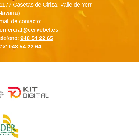
1177 Casetas de Ciriza, Valle de Yerri
Navarra)
mail de contacto:
omercial@cervebel.es
eléfono:
948 54 22 65
ax:
948 54 22 64