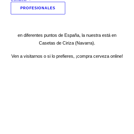
ofertas
.
PROFESIONALES
Amplia gama de cerveza online y también contamos con
diferentes tiendas presenciales con la marca Beemarket
en diferentes puntos de España, la nuestra está en
Casetas de Ciriza
(Navarra).
Ven a visitarnos o si lo prefieres, ¡compra cerveza online!