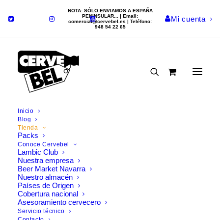
NOTA: SÓLO ENVIAMOS A ESPAÑA
PENINSULAR... | Email:
Mi cuenta
comercial@cervebel.es
| Teléfono:
948 54 22 65
Inicio
Comprar cerveza
Blog
Tienda
Packs
online
Conoce Cervebel
Lambic Club
Nuestra empresa
Encontrarás más de 200
Beer Market Navarra
Nuestro almacén
cervezas en nuestra tienda
Países de Origen
online
Cobertura nacional
Asesoramiento cervecero
Servicio técnico
Compra cerveza online con las mejores
promociones
y
Contacto