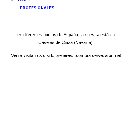
ofertas
.
PROFESIONALES
Amplia gama de cerveza online y también contamos con
diferentes tiendas presenciales con la marca Beemarket
en diferentes puntos de España, la nuestra está en
Casetas de Ciriza
(Navarra).
Ven a visitarnos o si lo prefieres, ¡compra cerveza online!