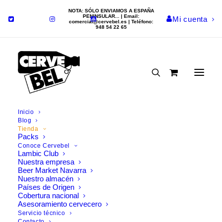
NOTA: SÓLO ENVIAMOS A ESPAÑA
PENINSULAR... | Email:
Mi cuenta
comercial@cervebel.es
| Teléfono:
948 54 22 65
Inicio
Comprar cerveza
Blog
Tienda
Packs
online
Conoce Cervebel
Lambic Club
Nuestra empresa
Encontrarás más de 200
Beer Market Navarra
Nuestro almacén
cervezas en nuestra tienda
Países de Origen
online
Cobertura nacional
Asesoramiento cervecero
Servicio técnico
Compra cerveza online con las mejores
promociones
y
Contacto