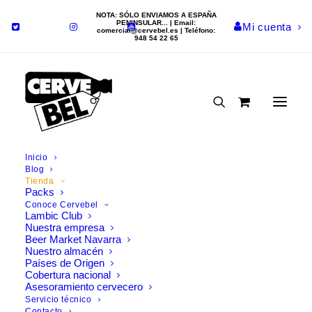
NOTA: SÓLO ENVIAMOS A ESPAÑA
PENINSULAR... | Email:
Mi cuenta
comercial@cervebel.es
| Teléfono:
948 54 22 65
Inicio
Comprar cerveza
Blog
Tienda
Packs
online
Conoce Cervebel
Lambic Club
Nuestra empresa
Encontrarás más de 200
Beer Market Navarra
Nuestro almacén
cervezas en nuestra tienda
Países de Origen
online
Cobertura nacional
Asesoramiento cervecero
Servicio técnico
Compra cerveza online con las mejores
promociones
y
Contacto