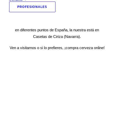
ofertas
.
PROFESIONALES
Amplia gama de cerveza online y también contamos con
diferentes tiendas presenciales con la marca Beemarket
en diferentes puntos de España, la nuestra está en
Casetas de Ciriza
(Navarra).
Ven a visitarnos o si lo prefieres, ¡compra cerveza online!