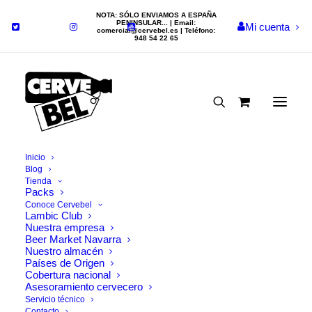
NOTA: SÓLO ENVIAMOS A ESPAÑA
PENINSULAR... | Email:
Mi cuenta
comercial@cervebel.es
| Teléfono:
948 54 22 65
Inicio
Blog
Tienda
Packs
Conoce Cervebel
Lambic Club
RESTABLECER FILTROS
Nuestra empresa
Beer Market Navarra
Nada Encontrado
Nuestro almacén
Países de Origen
Cobertura nacional
Parece que no podemos encontrar lo que estamos
Asesoramiento cervecero
Servicio técnico
buscando. Tal vez la búsqueda puede ayudar.
Contacto