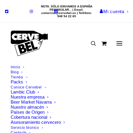
NOTA: SÓLO ENVIAMOS A ESPAÑA
PENINSULAR... | Email:
Mi cuenta
comercial@cervebel.es
| Teléfono:
948 54 22 65
Carrito
Inicio
Blog
Por motivos logísticos, el PESO
Tienda
Packs
mínimo del carriro debe ser
Conoce Cervebel
7.5kg.
Lambic Club
Nuestra empresa
Tu carrito pesa
0kg.
Deberías
Beer Market Navarra
Nuestro almacén
añadir más botellas a tu carrito.
Países de Origen
Ayuda
Cobertura nacional
Asesoramiento cervecero
Servicio técnico
Contacto