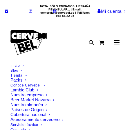
NOTA: SÓLO ENVIAMOS A ESPAÑA
PENINSULAR... | Email:
Mi cuenta
comercial@cervebel.es
| Teléfono:
948 54 22 65
Inicio
Blog
Tienda
Nada Encontrado
Packs
Conoce Cervebel
Lambic Club
Nuestra empresa
Parece que no podemos encontrar lo que estamos
Beer Market Navarra
buscando. Tal vez la búsqueda puede ayudar.
Nuestro almacén
Países de Origen
Cobertura nacional
Asesoramiento cervecero
Servicio técnico
Contacto