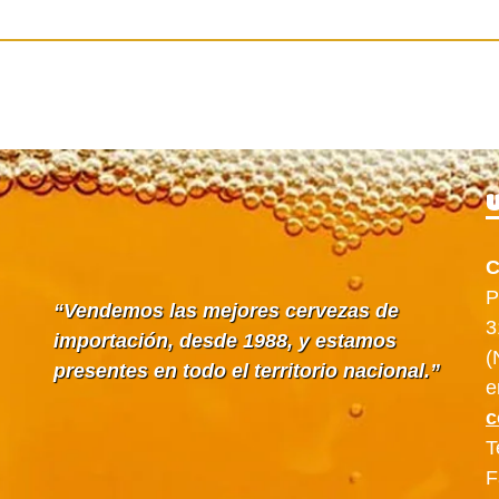
U
C
P
Vendemos las mejores cervezas de
3
importación, desde 1988, y estamos
(
presentes en todo el territorio nacional.
e
c
T
F