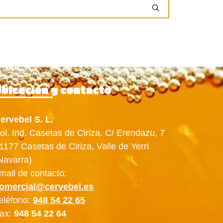
bicación y contacto
ervebel S. L.
ol. Ind. Casetas de Ciriza. C/ Erendazu, 7
1177 Casetas de Ciriza, Valle de Yerri
Navarra)
mail de contacto:
omercial@cervebel.es
eléfono:
948 54 22 65
ax:
948 54 22 64