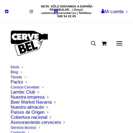
NOTA: SÓLO ENVIAMOS A ESPAÑA
PENINSULAR... | Email:
Mi cuenta
comercial@cervebel.es
| Teléfono:
948 54 22 65
Inicio
Blog
Tienda
Nada Encontrado
Packs
Conoce Cervebel
Lambic Club
Nuestra empresa
Parece que no podemos encontrar lo que estamos
Beer Market Navarra
buscando. Tal vez la búsqueda puede ayudar.
Nuestro almacén
Países de Origen
Cobertura nacional
Asesoramiento cervecero
Servicio técnico
Contacto