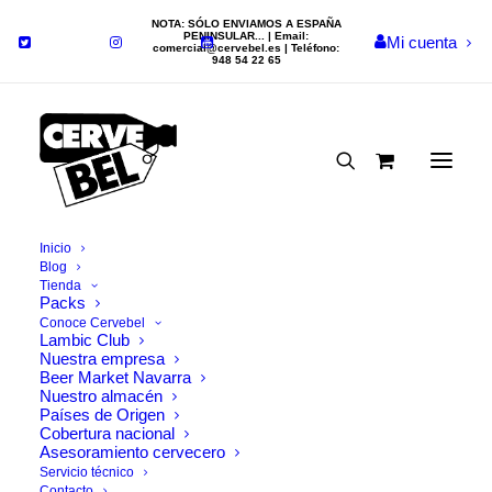
NOTA: SÓLO ENVIAMOS A ESPAÑA
PENINSULAR... | Email:
Mi cuenta
comercial@cervebel.es
| Teléfono:
948 54 22 65
Inicio
Blog
Tienda
Nada Encontrado
Packs
Conoce Cervebel
Lambic Club
Nuestra empresa
Parece que no podemos encontrar lo que estamos
Beer Market Navarra
buscando. Tal vez la búsqueda puede ayudar.
Nuestro almacén
Países de Origen
Cobertura nacional
Asesoramiento cervecero
Servicio técnico
Contacto