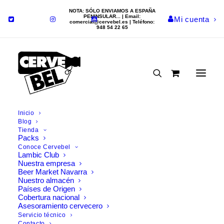
NOTA: SÓLO ENVIAMOS A ESPAÑA
PENINSULAR... | Email:
Mi cuenta
comercial@cervebel.es
| Teléfono:
948 54 22 65
Inicio
Blog
Tienda
Nada Encontrado
Packs
Conoce Cervebel
Lambic Club
Nuestra empresa
Parece que no podemos encontrar lo que estamos
Beer Market Navarra
buscando. Tal vez la búsqueda puede ayudar.
Nuestro almacén
Países de Origen
Cobertura nacional
Asesoramiento cervecero
Servicio técnico
Contacto