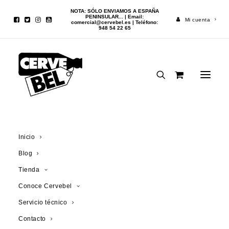
NOTA: SÓLO ENVIAMOS A ESPAÑA
PENINSULAR... | Email:
Mi cuenta
comercial@cervebel.es
| Teléfono:
948 54 22 65
Inicio
Cerveza
Kasteel Donker 33cl
Inicio
Blog
¡OFERTA!
Tienda
Conoce Cervebel
Servicio técnico
Contacto