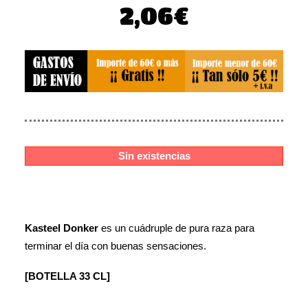
El
El
2,06
€
precio
precio
original
actual
era:
es:
2,57€.
2,06€.
Sin existencias
Kasteel Donker
es un cuádruple de pura raza para
terminar el día con buenas sensaciones.
[BOTELLA 33 CL]