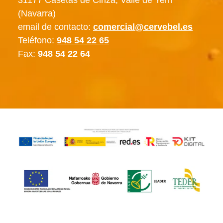
31177 Casetas de Ciriza, Valle de Yerri
(Navarra)
email de contacto:
comercial@cervebel.es
Teléfono:
948 54 22 65
Fax:
948 54 22 64