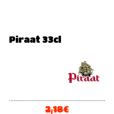
Piraat 33cl
2,18
€