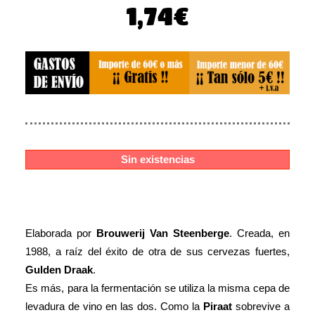
El
El
1,74
€
precio
precio
original
actual
era:
es:
2,18€.
1,74€.
Sin existencias
Elaborada por
Brouwerij Van Steenberge
. Creada, en
1988, a raíz del éxito de otra de sus cervezas fuertes,
Gulden Draak
.
Es más, para la fermentación se utiliza la misma cepa de
levadura de vino en las dos. Como la
Piraat
sobrevive a