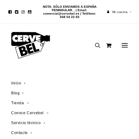
NOTA: SÓLO ENVIAMOS A ESPAÑA
PENINSULAR... | Email:
Mi cuenta
comercial@cervebel.es
| Teléfono:
948 54 22 65
Inicio
Cerveza
Piraat 33cl
Inicio
Blog
¡OFERTA!
Tienda
Conoce Cervebel
Servicio técnico
Contacto