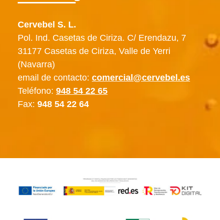
Cervebel S. L.
Pol. Ind. Casetas de Ciriza. C/ Erendazu, 7
31177 Casetas de Ciriza, Valle de Yerri
(Navarra)
email de contacto:
comercial@cervebel.es
Teléfono:
948 54 22 65
Fax:
948 54 22 64