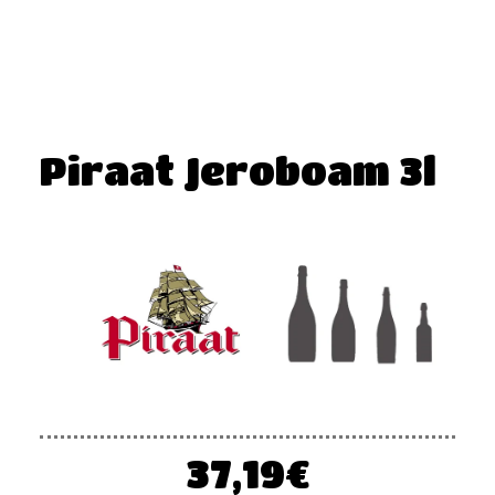
Piraat Jeroboam 3l
37,19
€