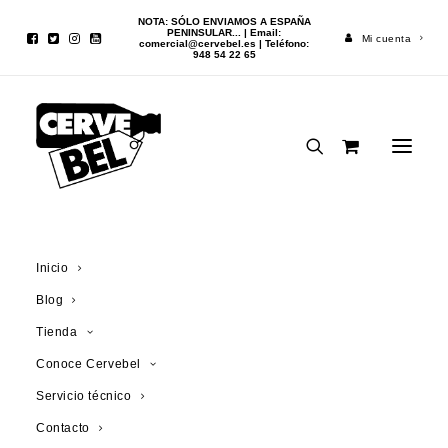
NOTA: SÓLO ENVIAMOS A ESPAÑA
PENINSULAR... | Email:
Mi cuenta
comercial@cervebel.es
| Teléfono:
948 54 22 65
Inicio
Cerveza
Piraat Jeroboam 3l
Inicio
Blog
Tienda
Conoce Cervebel
Servicio técnico
Contacto