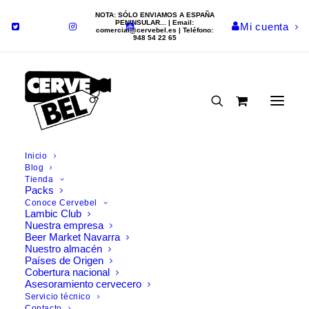
NOTA: SÓLO ENVIAMOS A ESPAÑA
PENINSULAR... | Email:
Mi cuenta
comercial@cervebel.es
| Teléfono:
948 54 22 65
Inicio
Blog
Tienda
Para tus consultas
Packs
Conoce Cervebel
Lambic Club
Nuestra empresa
Te atenderemos gustosamente
Beer Market Navarra
en:
Nuestro almacén
Países de Origen
Tel.: 621 203 384 /
Cobertura nacional
comercial@cervebel.es
Asesoramiento cervecero
Servicio técnico
Contacto