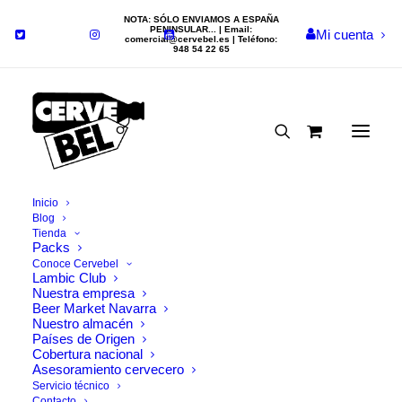
NOTA: SÓLO ENVIAMOS A ESPAÑA
PENINSULAR... | Email:
Mi cuenta
comercial@cervebel.es
| Teléfono:
948 54 22 65
Inicio
Blog
Tienda
Packs
Nada Encontrado
Conoce Cervebel
Lambic Club
Nuestra empresa
Beer Market Navarra
Parece que no podemos encontrar lo que estamos
Nuestro almacén
Países de Origen
buscando. Tal vez la búsqueda puede ayudar.
Cobertura nacional
Asesoramiento cervecero
Servicio técnico
Contacto