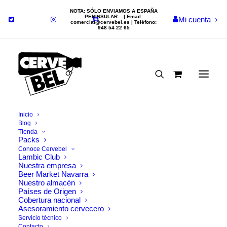
NOTA: SÓLO ENVIAMOS A ESPAÑA
PENINSULAR... | Email:
Mi cuenta
comercial@cervebel.es
| Teléfono:
948 54 22 65
Inicio
Blog
Tienda
Packs
Nada Encontrado
Conoce Cervebel
Lambic Club
Nuestra empresa
Beer Market Navarra
Parece que no podemos encontrar lo que estamos
Nuestro almacén
Países de Origen
buscando. Tal vez la búsqueda puede ayudar.
Cobertura nacional
Asesoramiento cervecero
Servicio técnico
Contacto