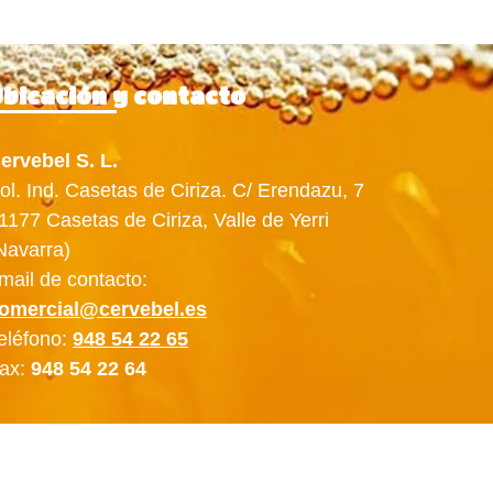
bicación y contacto
ervebel S. L.
ol. Ind. Casetas de Ciriza. C/ Erendazu, 7
1177 Casetas de Ciriza, Valle de Yerri
Navarra)
mail de contacto:
omercial@cervebel.es
eléfono:
948 54 22 65
ax:
948 54 22 64