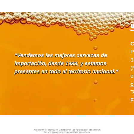
U
C
P
Vendemos las mejores cervezas de
3
importación, desde 1988, y estamos
(
presentes en todo el territorio nacional.
e
c
T
F