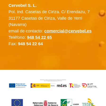
Cervebel S. L.
Pol. Ind. Casetas de Ciriza. C/ Erendazu, 7
31177 Casetas de Ciriza, Valle de Yerri
(Navarra)
email de contacto:
comercial@cervebel.es
Teléfono:
948 54 22 65
Fax:
948 54 22 64