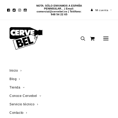
NOTA: SÓLO ENVIAMOS A ESPAÑA
PENINSULAR... | Email:
Mi cuenta
comercial@cervebel.es
| Teléfono:
948 54 22 65
Visita a
Westvleteren -
part 7 ( fin )
Inicio
20 FEBRERO, 2012
|
ENTRADAS BLOG
Blog
Tienda
Conoce Cervebel
Servicio técnico
Contacto