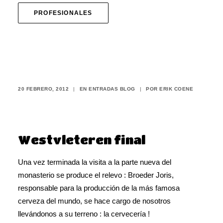
PROFESIONALES
Visita a
Westvleteren –
part 7 ( fin )
20 FEBRERO, 2012
|
EN
ENTRADAS BLOG
|
POR
ERIK COENE
Westvleteren final
Una vez terminada la visita a la parte nueva del
monasterio se produce el relevo : Broeder Joris,
responsable para la producción de la más famosa
cerveza del mundo, se hace cargo de nosotros
llevándonos a su terreno : la cervecería !