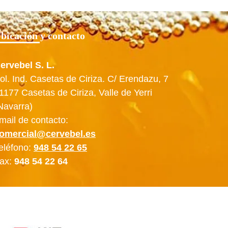
bicación y contacto
ervebel S. L.
ol. Ind. Casetas de Ciriza. C/ Erendazu, 7
1177 Casetas de Ciriza, Valle de Yerri
Navarra)
mail de contacto:
omercial@cervebel.es
eléfono:
948 54 22 65
ax:
948 54 22 64