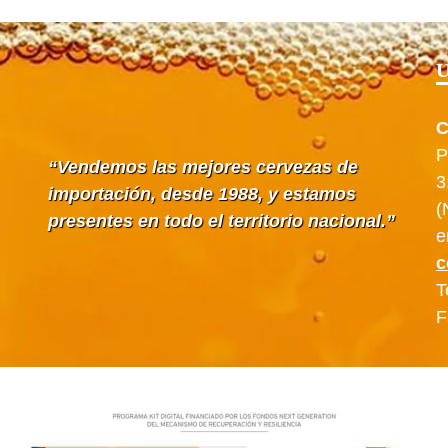
U
C
P
Vendemos las mejores cervezas de
3
importación, desde 1988, y estamos
(
presentes en todo el territorio nacional.
e
c
T
F