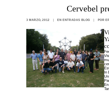
Cervebel pre
3 MARZO, 2012
|
EN
ENTRADAS BLOG
|
POR
E
Vi
Y
c
Fec
Vis
mu
ce
Es
In
Un
Pa
En
Tam