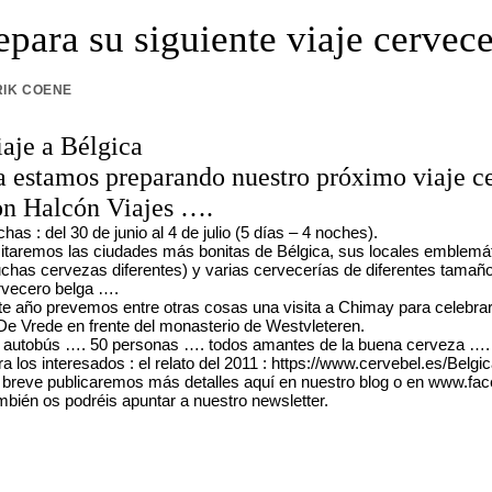
para su siguiente viaje cervec
RIK COENE
aje a Bélgica
a estamos preparando nuestro próximo viaje ce
on Halcón Viajes ….
has : del 30 de junio al 4 de julio (5 días – 4 noches).
itaremos las ciudades más bonitas de Bélgica, sus locales emblemáti
chas cervezas diferentes) y varias cervecerías de diferentes tamaño
rvecero belga ….
te año prevemos entre otras cosas una visita a Chimay para celebrar 
 De Vrede
en frente del monasterio de Westvleteren.
 autobús …. 50 personas …. todos amantes de la buena cerveza …. 
ra los interesados : el relato del 2011 : https://www.cervebel.es/
 breve publicaremos más detalles aquí en nuestro blog o en www.fa
bién os podréis apuntar a nuestro newsletter.