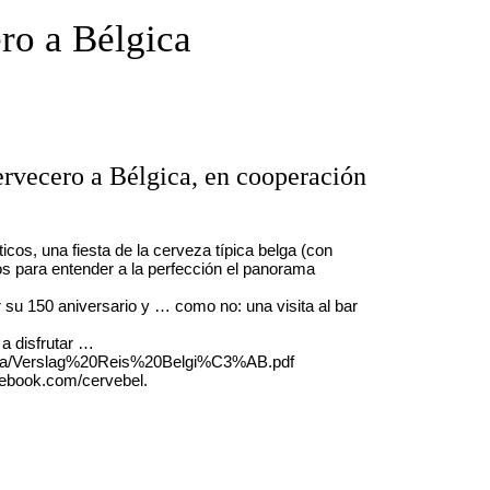
ero a Bélgica
rvecero a Bélgica, en cooperación
cos, una fiesta de la cerveza típica belga (con
s para entender a la perfección el panorama
su 150 aniversario y … como no: una visita al bar
a disfrutar …
Belgica/Verslag%20Reis%20Belgi%C3%AB.pdf
cebook.com/cervebel.