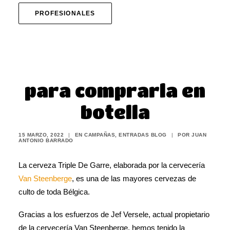
PROFESIONALES
Triple De Garre: 1ª y
única oportunidad
para comprarla en
botella
15 MARZO, 2022
|
EN
CAMPAÑAS
,
ENTRADAS BLOG
|
POR
JUAN
ANTONIO BARRADO
La cerveza Triple De Garre, elaborada por la cervecería
Van Steenberge
, es una de las mayores cervezas de
culto de toda Bélgica.
Gracias a los esfuerzos de Jef Versele, actual propietario
de la cervecería Van Steenberge, hemos tenido la