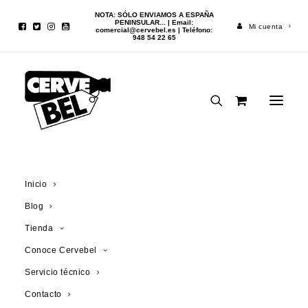
NOTA: SÓLO ENVIAMOS A ESPAÑA
PENINSULAR... | Email:
Mi cuenta
comercial@cervebel.es
| Teléfono:
948 54 22 65
Triple De Garre: 1ª y
única oportunidad
para comprarla en
Inicio
botella
Blog
Tienda
15 MARZO, 2022
|
CAMPAÑAS
,
ENTRADAS BLOG
Conoce Cervebel
Servicio técnico
Contacto