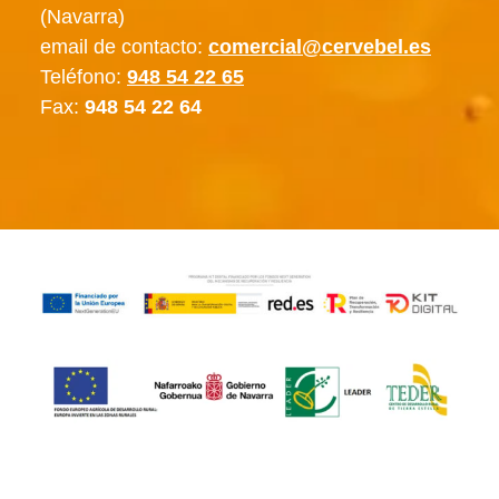
(Navarra)
email de contacto:
comercial@cervebel.es
Teléfono:
948 54 22 65
Fax:
948 54 22 64