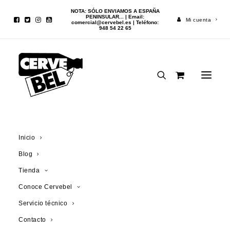
NOTA: SÓLO ENVIAMOS A ESPAÑA
PENINSULAR... | Email:
Mi cuenta
comercial@cervebel.es
| Teléfono:
948 54 22 65
Inicio
Cerveza
Chimay Azul Grande Réserve 6l Methusalem (madera)
Inicio
Blog
Tienda
Conoce Cervebel
Servicio técnico
Contacto