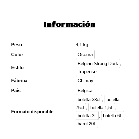
Información
Peso
4,1 kg
Color
Oscura
Belgian Strong Dark
,
Estilo
Trapense
Fábrica
Chimay
País
Bélgica
botella 33cl
,
botella
75cl
,
botella 1,5L
,
Formato disponible
botella 3L
,
botella 6L
,
barril 20L