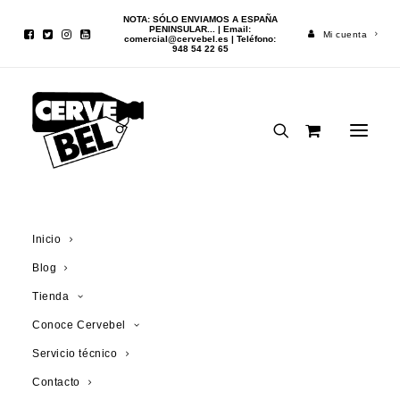
NOTA: SÓLO ENVIAMOS A ESPAÑA
PENINSULAR... | Email:
Mi cuenta
comercial@cervebel.es
| Teléfono:
948 54 22 65
Inicio
Cerveza
Chimay Azul Grande Réserve Jeroboam 3l
Inicio
Blog
Tienda
Conoce Cervebel
Servicio técnico
Contacto