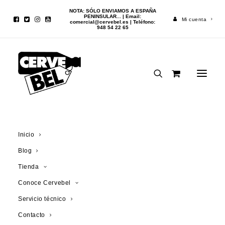
NOTA: SÓLO ENVIAMOS A ESPAÑA
PENINSULAR... | Email:
Mi cuenta
comercial@cervebel.es
| Teléfono:
948 54 22 65
Inicio
Cerveza
Chimay Triple Cinq Cents 75cl
Inicio
Blog
¡OFERTA!
Tienda
Conoce Cervebel
Servicio técnico
Contacto