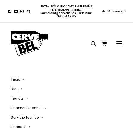
NOTA: SÓLO ENVIAMOS A ESPAÑA
PENINSULAR... | Email:
Mi cuenta
comercial@cervebel.es
| Teléfono:
948 54 22 65
Inicio
Cerveza
Oude Gueuze Anniversary Blend 2022 Cuvée
Francisca 75cl
Inicio
Blog
Tienda
Conoce Cervebel
Servicio técnico
Contacto