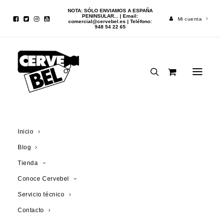
NOTA: SÓLO ENVIAMOS A ESPAÑA
PENINSULAR... | Email:
Mi cuenta
comercial@cervebel.es
| Teléfono:
948 54 22 65
Inicio
Cerveza
Satan Gold 33cl
Inicio
Blog
¡OFERTA!
Tienda
Conoce Cervebel
Servicio técnico
Contacto