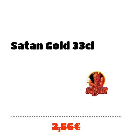
Satan Gold 33cl
2,56
€