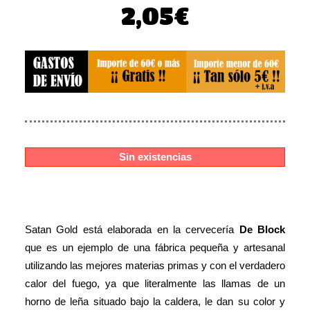
El
El
2,05
€
precio
precio
original
actual
era:
es:
2,56€.
2,05€.
Sin existencias
Satan Gold está elaborada en la cervecería
De Block
que es un ejemplo de una fábrica pequeña y artesanal
utilizando las mejores materias primas y con el verdadero
calor del fuego, ya que literalmente las llamas de un
horno de leña situado bajo la caldera, le dan su color y