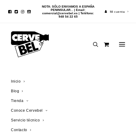
NOTA: SÓLO ENVIAMOS A ESPAÑA
PENINSULAR... | Email:
Mi cuenta
comercial@cervebel.es
| Teléfono:
948 54 22 65
Inicio
Cerveza
St. Bernardus Pater 6 33cl
Inicio
Blog
¡OFERTA!
Tienda
Conoce Cervebel
Servicio técnico
Contacto