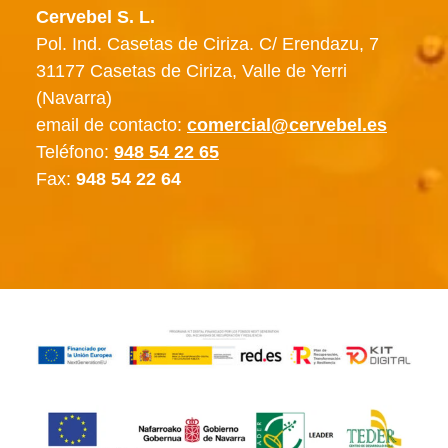
Cervebel S. L.
Pol. Ind. Casetas de Ciriza. C/ Erendazu, 7
31177 Casetas de Ciriza, Valle de Yerri
(Navarra)
email de contacto:
comercial@cervebel.es
Teléfono:
948 54 22 65
Fax:
948 54 22 64