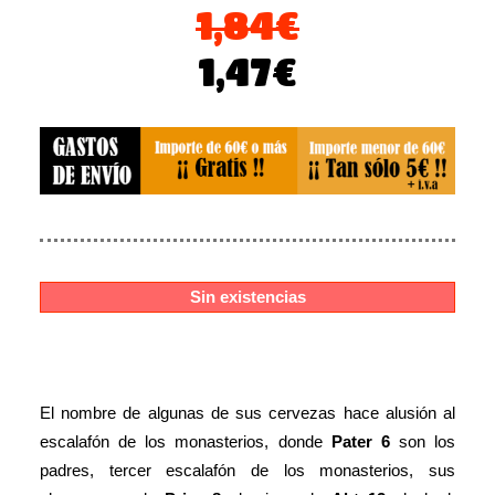
1,84
€
El
El
1,47
€
precio
precio
original
actual
era:
es:
1,84€.
1,47€.
Sin existencias
El nombre de algunas de sus cervezas hace alusión al
escalafón de los monasterios, donde
Pater 6
son los
padres, tercer escalafón de los monasterios, sus