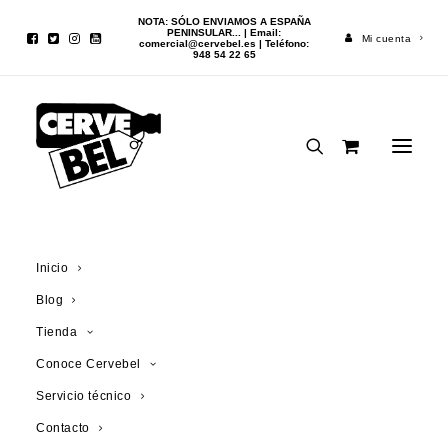
NOTA: SÓLO ENVIAMOS A ESPAÑA
PENINSULAR... | Email:
Mi cuenta
comercial@cervebel.es
| Teléfono:
948 54 22 65
Inicio
Cerveza
Weihenstephaner Hefeweissbier Sin 50cl
Inicio
Blog
Tienda
¡OFERTA!
Conoce Cervebel
Servicio técnico
Contacto