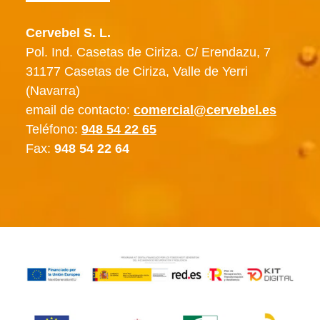
Cervebel S. L.
Pol. Ind. Casetas de Ciriza. C/ Erendazu, 7
31177 Casetas de Ciriza, Valle de Yerri
(Navarra)
email de contacto:
comercial@cervebel.es
Teléfono:
948 54 22 65
Fax:
948 54 22 64