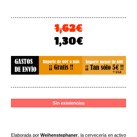
1,62
€
El
El
1,30
€
precio
precio
original
actual
era:
es:
1,62€.
1,30€.
Sin existencias
Elaborada por
Weihenstephaner
, la cervecería en activo