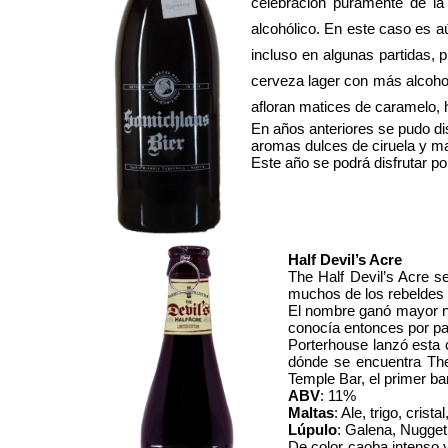
celebración puramente de l
alcohólico. En este caso es 
incluso en algunas partidas, 
cerveza lager con más alcohol
afloran matices de caramelo, h
En años anteriores se pudo dis
aromas dulces de ciruela y m
Este año se podrá disfrutar po
Half Devil’s Acre
The Half Devil’s Acre s
muchos de los rebeldes 
El nombre ganó mayor not
conocía entonces por par
Porterhouse lanzó esta 
dónde se encuentra The
Temple Bar, el primer bar
ABV
: 11%
Maltas
: Ale, trigo, cris
Lúpulo
: Galena, Nugget
De color caoba intenso y