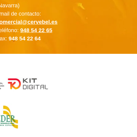
Navarra)
mail de contacto:
omercial@cervebel.es
eléfono:
948 54 22 65
ax:
948 54 22 64