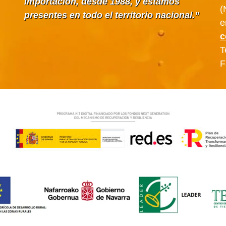
importación, desde 1988, y estamos
(
presentes en todo el territorio nacional.
e
c
T
F