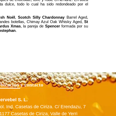
ta dulce, todo lo cual ha sido redondeado por el
sh Noël
,
Scotch Silly Chardonnay
Barrel Aged,
grandes botellas, Chimay Azul Oak Whisky Aged,
St
ardus Xmas
, la pareja de
Spencer
formada por su
nstephan
.
bicación y contacto
ervebel S. L.
ol. Ind. Casetas de Ciriza. C/ Erendazu, 7
1177 Casetas de Ciriza, Valle de Yerri