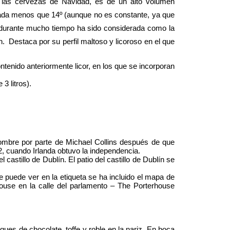
 las cervezas de Navidad, es de un alto volumen
nada menos que 14º (aunque no es constante, ya que
ue durante mucho tiempo ha sido considerada como la
 Destaca por su perfil maltoso y licoroso en el que
tenido anteriormente licor, en los que se incorporan
3 litros).
enombre por parte de Michael Collins después de que
, cuando Irlanda obtuvo la independencia.
castillo de Dublín. El patio del castillo de Dublín se
 puede ver en la etiqueta se ha incluido el mapa de
house
en la calle del parlamento – The Porterhouse
ues de chocolate, toffe y roble en la nariz. En boca