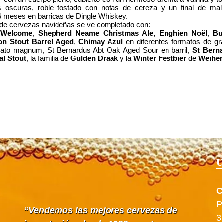
s oscuras, roble tostado con notas de cereza y un final de mal
6 meses en barricas de Dingle Whiskey.
 de cervezas navideñas se ve completado con:
 Welcome
,
Shepherd Neame Christmas Ale,
Enghien Noël
,
Bu
on Stout Barrel Aged
,
Chimay Azul
en diferentes formatos de 
mato magnum, St Bernardus Abt Oak Aged Sour en barril,
St Bern
al Stout
, la familia de
Gulden Draak
y la
Winter Festbier
de
Weihe
U
C
P
Vendemos las mejores cervezas de
3