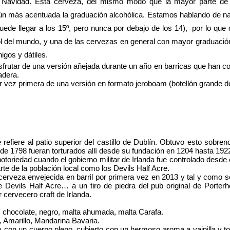
a Navidad. Esta cerveza, del mismo modo que la mayor parte de
aún más acentuada la graduación alcohólica. Estamos hablando de 
puede llegar a los 15º, pero nunca por debajo de los 14), por lo q
 del mundo, y una de las cervezas en general con mayor graduación.
igos y dátiles.
frutar de una versión añejada durante un año en barricas que han con
adera.
r vez primera de una versión en formato jeroboam (botellón grande de 
e refiere al patio superior del castillo de Dublín. Obtuvo esto sobr
de 1798 fueran torturados allí desde su fundación en 1204 hasta 1922
oriedad cuando el gobierno militar de Irlanda fue controlado desde el 
te de la población local como los Devils Half Acre.
cerveza envejecida en barril por primera vez en 2013 y tal y como se
 Devils Half Acre… a un tiro de piedra del pub original de
Porter
 cervecero craft de Irlanda.
tal, chocolate, negro, malta ahumada, malta Carafa.
, Amarillo, Mandarina Bavaria.
 con un cuerpo pleno, cubierto con un hermoso aroma a vainilla y toq