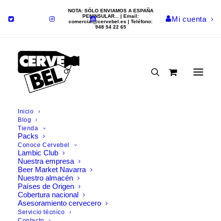
NOTA: SÓLO ENVIAMOS A ESPAÑA
PENINSULAR... | Email:
Mi cuenta
comercial@cervebel.es
| Teléfono:
948 54 22 65
TRAQUAIR
Inicio
Inicio
Blog
Sobre Traquair
Tienda
La finca
Packs
Conoce Cervebel
Historia de Traquair
Lambic Club
Nuestra empresa
La cervecería
Beer Market Navarra
Nuestro almacén
Galería de fotos
Países de Origen
Cobertura nacional
Asesoramiento cervecero
Servicio técnico
Contacto