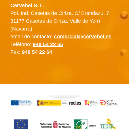
Cervebel S. L.
Pol. Ind. Casetas de Ciriza. C/ Erendazu, 7
31177 Casetas de Ciriza, Valle de Yerri
(Navarra)
email de contacto:
comercial@cervebel.es
Teléfono:
948 54 22 65
Fax:
948 54 22 64