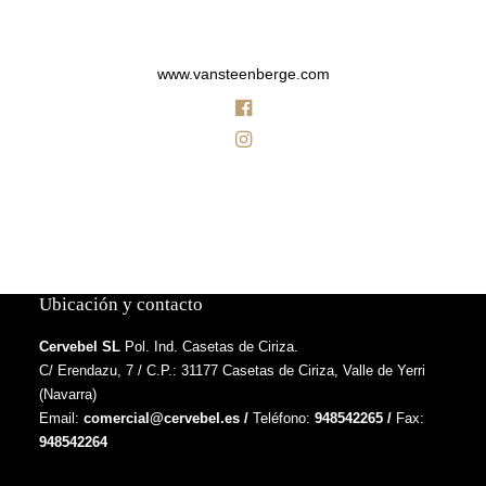
www.vansteenberge.com
Ubicación y contacto
Cervebel SL
Pol. Ind. Casetas de Ciriza.
C/ Erendazu, 7 / C.P.: 31177 Casetas de Ciriza, Valle de Yerri
(Navarra)
Email:
comercial@cervebel.es
/
Teléfono:
948542265
/
Fax:
948542264