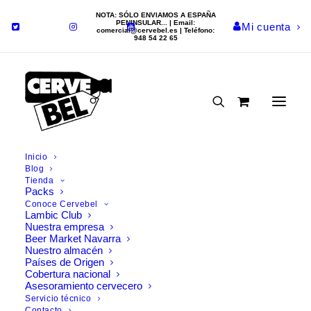
NOTA: SÓLO ENVIAMOS A ESPAÑA
PENINSULAR... | Email:
Mi cuenta
comercial@cervebel.es
| Teléfono:
948 54 22 65
Fourchette Beer
Cervezas
Fourchette Recetas
Descubre al chef
Inicio
Blog
Tienda
Packs
Conoce Cervebel
Lambic Club
Nuestra empresa
Beer Market Navarra
Nuestro almacén
Países de Origen
Cobertura nacional
Asesoramiento cervecero
Servicio técnico
Contacto