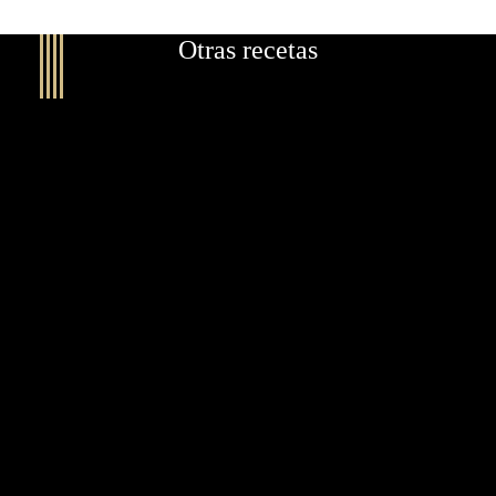
Otras recetas
CANELONES DE BOGAVANTE, FLOR
DE MOSTAZA Y JENGIBRE